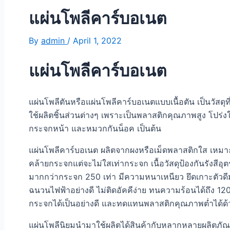
แผ่นโพลีคาร์บอเนต
By
admin
/
April 1, 2022
แผ่นโพลีคาร์บอเนต
แผ่นโพลีตันหรือแผ่นโพลีคาร์บอเนตแบบเนื้อตัน เป็นวัสดุ
ใช้ผลิตชิ้นส่วนต่างๆ เพราะเป็นพลาสติกคุณภาพสูง โปร
กระจกหน้า และหมวกกันน็อค เป็นต้น
แผ่นโพลีคาร์บอเนต ผลิตจากผงหรือเม็ดพลาสติกใส เหมาะขึ้
คล้ายกระจกแต่จะไม่ใสเท่ากระจก เนื้อวัสดุป้องกันรังสีอุ
มากกว่ากระจก 250 เท่า มีความหนาเหนียว ยึดเกาะตัวดีมา
ฉนวนไฟฟ้าอย่างดี ไม่ติดอัคคีง่าย ทนความร้อนได้ถึง 12
กระจกได้เป็นอย่างดี และทดแทนพลาสติกคุณภาพต่ำได้ด้ว
แผ่นโพลีนิยมนำมาใช้ผลิตได้สินค้ากับหลากหลายผลิตภ