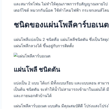
และสมาร์ทโฟน ไม่ทำให้คุณภาพการรับสัญญาณหายไป สามา
เตอร์ไซด์ หมวกกันน็อค ใช้ทำโคมไฟฟ้า กระจกเลนส์โคม
ชนิดของแผ่นโพลีคาร์บอเนต
แผ่นโพลีแบ่งเป็น 2 ชนิดคือ แผ่นโพลีชนิดตัน ซึ่งเป็นวั
แผ่นโพลีกลวงได้ ขึ้นอยู่กับการติดตั้ง
แผ่นโพลี ชนิดตัน
แบ่งเป็น 2 แบบ ได้แก่ มีทั้งแบบเรียบ และแบบลอน สาม
เป็นต้น ชนิดตัน จะทำให้น้ำไม่สามารถเข้ามาในแผ่นได้ ม
และภายนอกตัวบ้านได้
แผ่นโพลีคาร์บอเนต แบบตัน มีคุณสมบัติดี โปร่งแสงโปร่