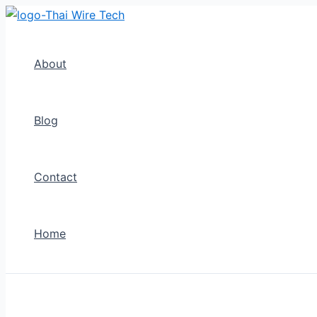
Skip
to
content
About
Blog
Contact
Home