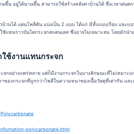
นขึ้น อยู่ได้นานขึ้น สามารถใช้สร้างหลังคาบ้านได้ ซึ่งเวลาฝนต
บ้านได้ แผ่นโพลีตัน แบ่งเป็น 2 แบบ ได้แก่ มีทั้งแบบเรียบ แ
็นำมาใช้แทนราวบันไดกระจกสแตนเลส ซึ่งอาจไม่เหมาะสม โดยมักน
มาใช้งานแทนกระจก
ะจกอย่างแพร่หลาย แต่ก็มีงานกระจกในบางลักษณะที่ไม่เหมาะแก
คาของกระจกที่ถูกกว่าโพลีในความหนาของเนื้อวัสดุที่เท่ากัน และก
/Polycarbonate
infomation-polycarbonate.html