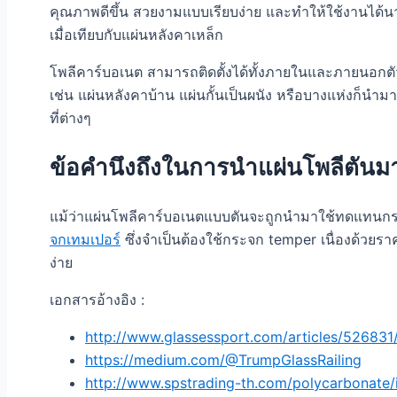
คุณภาพดีขึ้น สวยงามแบบเรียบง่าย และทำให้ใช้งานได้นา
เมื่อเทียบกับแผ่นหลังคาเหล็ก
โพลีคาร์บอเนต สามารถติดตั้งได้ทั้งภายในและภายนอกตัว
เช่น แผ่นหลังคาบ้าน แผ่นกั้นเป็นผนัง หรือบางแห่งก
ที่ต่างๆ
ข้อคำนึงถึงในการนำแผ่นโพลีตัน
แม้ว่าแผ่นโพลีคาร์บอเนตแบบตันจะถูกนำมาใช้ทดแทนกร
จกเทมเปอร์
ซึ่งจำเป็นต้องใช้กระจก temper เนื่องด้วยรา
ง่าย
เอกสารอ้างอิง :
http://www.glassessport.com/articles/526831
https://medium.com/@TrumpGlassRailing
http://www.spstrading-th.com/polycarbonate/