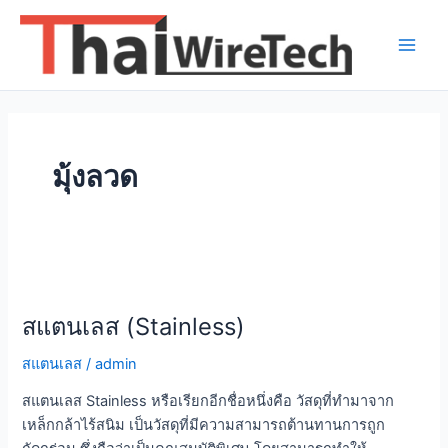
Skip
Main
to
Men
content
มุ้งลวด
ส
แตน
สแตนเลส (Stainless)
เลส
(Stainless)
สแตนเลส
/
admin
สแตนเลส Stainless หรือเรียกอีกชื่อหนึ่งคือ วัสดุที่ทำมาจาก
เหล็กกล้าไร้สนิม เป็นวัสดุที่มีความสามารถต้านทานการถูก