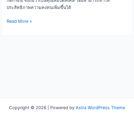
กัดกร่อน ซึ่งถือว่าเป็นคุณสมบัติพิเศษ โดยสามารถทำให้
ประสิทธิภาพความคงทนเพิ่มขึ้นได้
Read More »
Copyright © 2026 | Powered by
Astra WordPress Theme